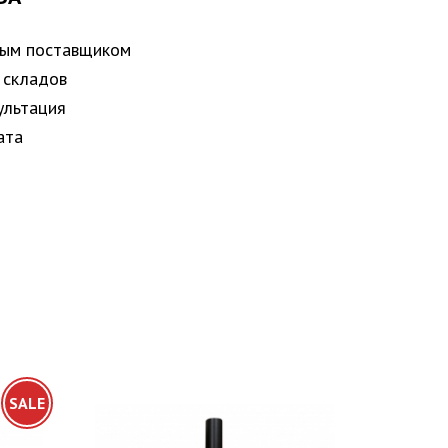
ным поставщиком
 складов
ультация
ата
SALE