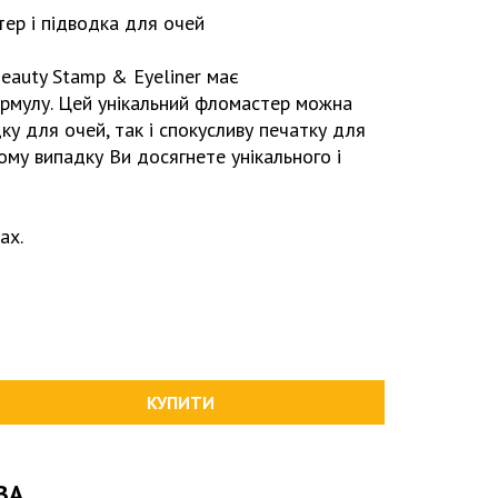
ер і підводка для очей
Beauty Stamp & Eyeliner має
ормулу. Цей унікальний фломастер можна
ку для очей, так і спокусливу печатку для
кому випадку Ви досягнете унікального і
ах.
КУПИТИ
ВА