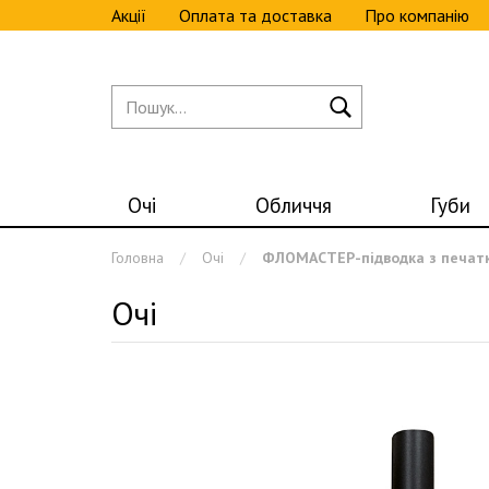
Акції
Оплата та доставка
Про компанію
Очі
Обличчя
Губи
Головна
Очі
ФЛОМАСТЕР-підводка з печатк
Очі