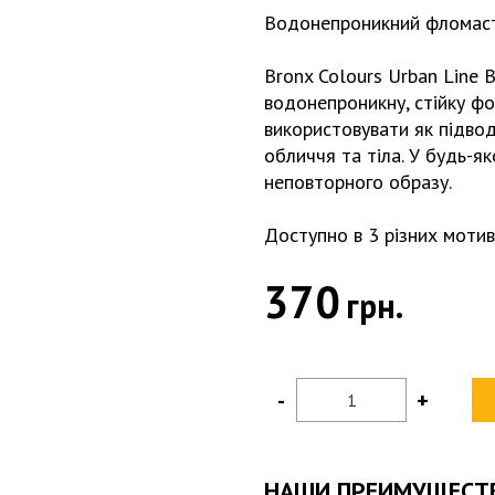
Водонепроникний фломаст
Bronx Colours Urban Line 
водонепроникну, стійку ф
використовувати як підвод
обличчя та тіла. У будь-я
неповторного образу.
Доступно в 3 різних мотив
370
грн.
-
+
НАШИ ПРЕИМУЩЕСТ